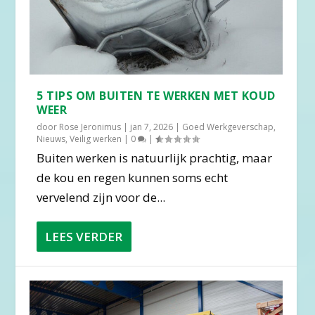
5 TIPS OM BUITEN TE WERKEN MET KOUD
WEER
door
Rose Jeronimus
|
jan 7, 2026
|
Goed Werkgeverschap
,
Nieuws
,
Veilig werken
|
0
|
Buiten werken is natuurlijk prachtig, maar
de kou en regen kunnen soms echt
vervelend zijn voor de...
LEES VERDER