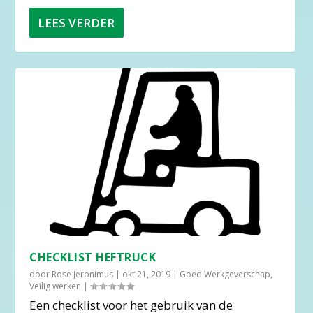
LEES VERDER
CHECKLIST HEFTRUCK
door
Rose Jeronimus
|
okt 21, 2019
|
Goed Werkgeverschap
,
Veilig werken
|
Een checklist voor het gebruik van de