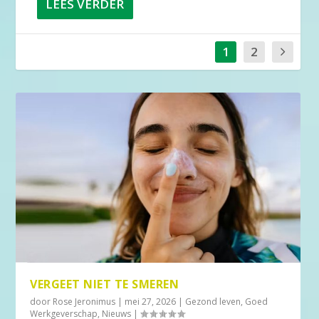
LEES VERDER
1
2
VERGEET NIET TE SMEREN
door
Rose Jeronimus
|
mei 27, 2026
|
Gezond leven
,
Goed
Werkgeverschap
,
Nieuws
|