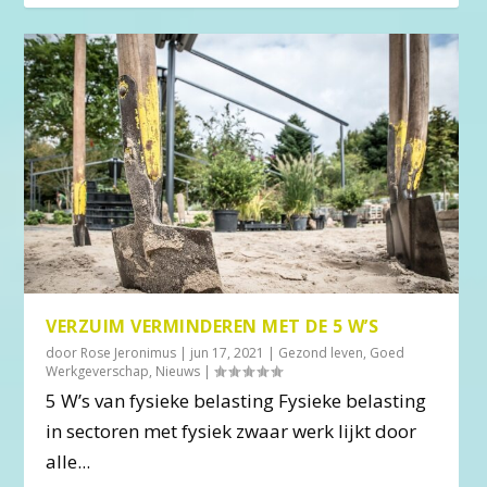
VERZUIM VERMINDEREN MET DE 5 W’S
door
Rose Jeronimus
|
jun 17, 2021
|
Gezond leven
,
Goed
Werkgeverschap
,
Nieuws
|
5 W’s van fysieke belasting Fysieke belasting
in sectoren met fysiek zwaar werk lijkt door
alle...