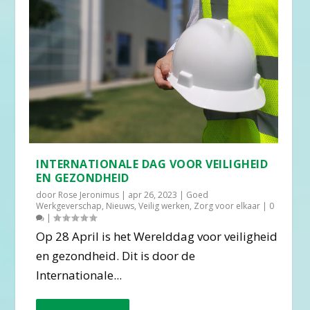
INTERNATIONALE DAG VOOR VEILIGHEID
EN GEZONDHEID
door
Rose Jeronimus
|
apr 26, 2023
|
Goed
Werkgeverschap
,
Nieuws
,
Veilig werken
,
Zorg voor elkaar
|
0
|
Op 28 April is het Werelddag voor veiligheid
en gezondheid. Dit is door de
Internationale...