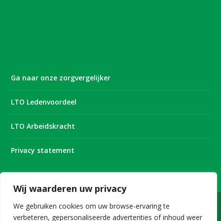
Ga naar onze zorgvergelijker
LTO Ledenvoordeel
LTO Arbeidskracht
Privacy statement
Wij waarderen uw privacy
We gebruiken cookies om uw browse-ervaring te
verbeteren, gepersonaliseerde advertenties of inhoud weer
Onderdeel van