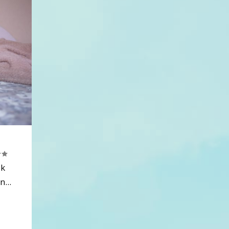
jk
...