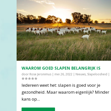
WAAROM GOED SLAPEN BELANGRIJK IS
door
Rose Jeronimus
|
mei 26, 2022
|
Nieuws
,
Slapeloosheid
|
Iedereen weet het: slapen is goed voor je
gezondheid. Maar waarom eigenlijk? Minder
kans op...